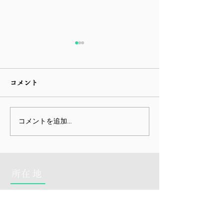
12月22日からは冬期講
2学期末テスト
習 生徒募集中です。
桑原３年生は学年
コメント
を含む、学年10
12月22日から1月6日までの
と9名が専秀ゼミ
期間に冬期講習として、通常
う、素晴らしい成
授業1ヶ月分の授業を行い、2
コメントを追加…
桑原中２年生も
学期学習内容の徹底復習をす
に学年1位から3
ることで、1月テストに備え
ミ塾生が独占しま
ます。随時、無理体験できま
10位以内が4名、
すので、お気軽におもう
は8名が入ってい
​所在地
中生も学年上位で
ます。 １年生は
まだ、9名しかい
その中で学年1位、