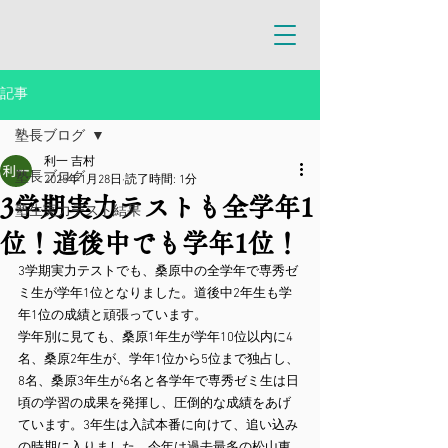
記事
塾長ブログ
利一 吉村
塾長ブログ
2025年1月28日
読了時間: 1分
3学期実力テストも全学年1
塾生実力テスト結果
位！道後中でも学年1位！
3学期実力テストでも、桑原中の全学年で専秀ゼ
ミ生が学年1位となりました。道後中2年生も学
年1位の成績と頑張っています。
学年別に見ても、桑原1年生が学年10位以内に4
名、桑原2年生が、学年1位から5位まで独占し、
8名、桑原3年生が6名と各学年で専秀ゼミ生は日
頃の学習の成果を発揮し、圧倒的な成績をあげ
ています。3年生は入試本番に向けて、追い込み