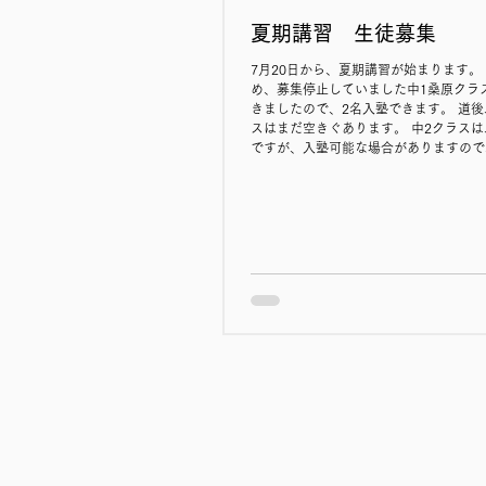
夏期講習 生徒募集
7月20日から、夏期講習が始まります。
め、募集停止していました中1桑原クラ
きましたので、2名入塾できます。 道
スはまだ空きぐあります。 中2クラス
ですが、入塾可能な場合がありますので
わせ下さい。 中3生は、夏期講習が最
となりますので、希望者はお早めにお問
い。