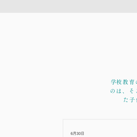
​学校教
のは、そ
た子
6月30日