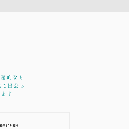
普遍的なも
地で出会っ
ります
25年12月5日