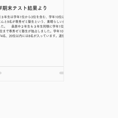
学期末テスト結果より
原３年生は学年1位から3位を含む、学年10位以内
なんと9名が専秀ゼミ塾生という、素晴らしい成果
した。 桑原中２年生も３年生同様に学年1位か
3位まで専秀ゼミ塾生が独占しました。学年10位以
が4名、20位以内には8名が入っています。道後中
も学年上位で頑張っています。 １年生は桑原中
がまだ、9名しかいませんが、その中で学年1位、3
、4位と大健闘です。学年10位以内が4名、道後中
も学年10位以内、附属中生も学年上位です。