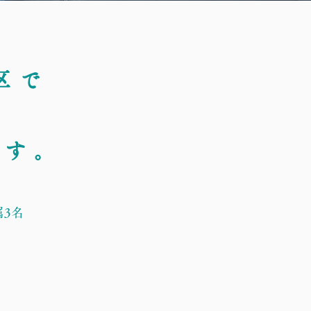
区で
の
ます。
属3名