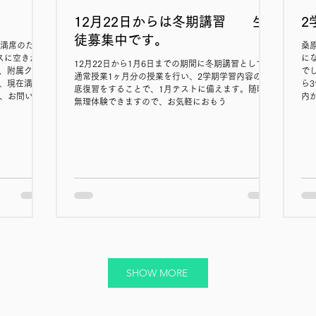
12月22日からは冬期講習 生
2
徒募集中です。
 満席のた
桑
スに空きがで
に
12月22日から1月6日までの期間に冬期講習として、
後、附属クラ
で
通常授業1ヶ月分の授業を行い、2学期学習内容の徹
は、現在満席
ら
底復習をすることで、1月テストに備えます。随時、
、お問い合
内
無理体験できますので、お気軽におもう
後の入塾時期
生
合せくださ
生
位
生
SHOW MORE